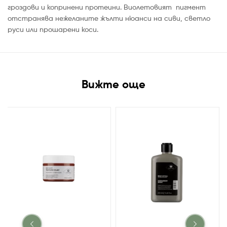
гроздови и копринени протеини. Виолетовият пигмент
отстранява нежеланите жълти нюанси на сиви, светло
руси или прошарени коси.
Вижте още