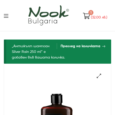
Nook
Bulgaria
1
(32.00 лв.)
Nook
Bulgaria
„Антижълт шампоан
Преглед на количката
Silver Rain 250 ml“ е
добавен във вашата количка.
🔍