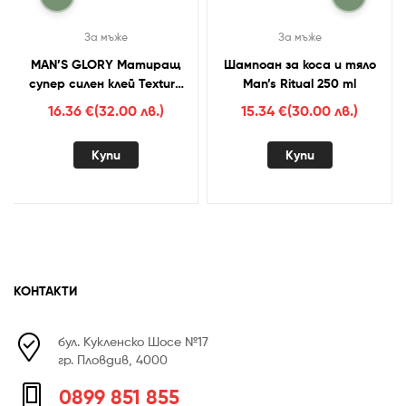
За мъже
За мъже
MAN’S GLORY Матиращ
Шампоан за коса и тяло
супер силен клей Texture
Man’s Ritual 250 ml
clay 75 мл.
16.36
€
(32.00 лв.)
15.34
€
(30.00 лв.)
Купи
Купи
КОНТАКТИ
бул. Кукленско Шосе №17
гр. Пловдив, 4000
0899 851 855