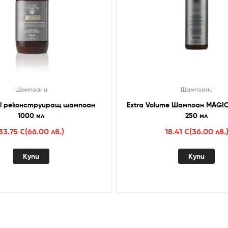
Шампоани
Шампоани
ul реконструиращ шампоан
Extra Volume Шампоан MAGI
1000 мл
250 мл
33.75
€
(66.00 лв.)
18.41
€
(36.00 лв.
Купи
Купи