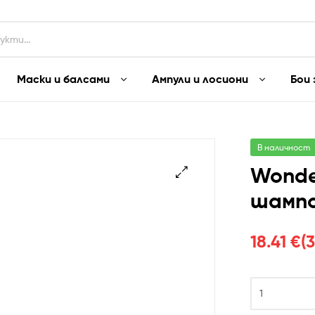
Маски и балсами
Ампули и лосиони
Бои 
В наличност
Wonde
шампо
🔍
18.41
€
(