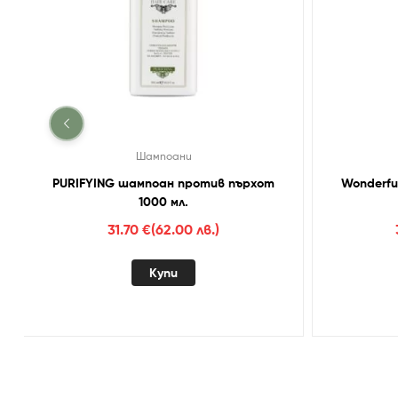
Шампоани
PURIFYING шампоан против пърхот
Wonderf
1000 мл.
31.70
€
(62.00 лв.)
Купи