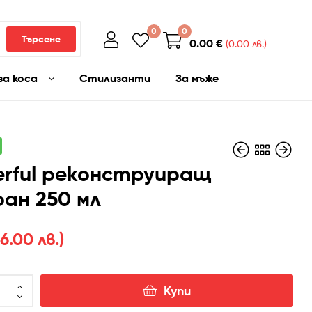
0
0
Търсене
0.00
€
(0.00 лв.)
за коса
Стилизанти
За мъже
rful реконструиращ
ан 250 мл
23.52
30.68
€
€
(46.00 лв.)
(60.00
лв.)
36.00 лв.)
Купи