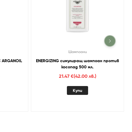
Шампоани
C ARGANOIL
ENERGIZING симулиращ шампоан против
косопад 500 мл.
)
21.47
€
(42.00 лв.)
Купи