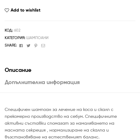
Add to wishlist
КОД:
602
КАТЕГОРИЯ:
ШАМПОАНИ
Facebook
Twitter
Pinterest
Email
SHARE:
Описание
Допълнителна информация
Специфичен шампоан за лечение на коса и скалп с
прекомерно производство на себум. Специфичните
активни съставки спомагат за намаляването на
масната секреция , нормализиране на скалпа и
възстановяване на естественият баланс.