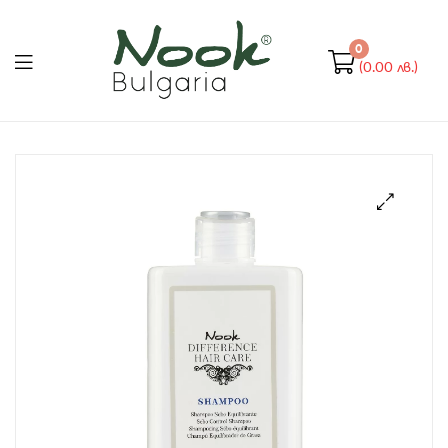
Nook
Bulgaria
0
(0.00 лв.)
Nook
Bulgaria
🔍