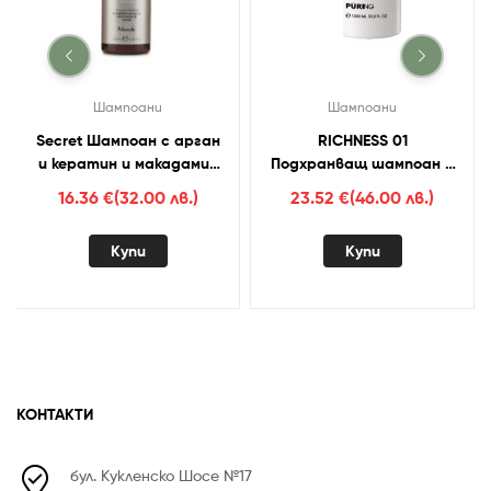
Шампоани
Шампоани
Secret Шампоан с арган
RICHNESS 01
и кератин и макадамия
Подхранващ шампоан с
250мл
копринени протеини
16.36
€
(32.00 лв.)
23.52
€
(46.00 лв.)
1000ml
Купи
Купи
КОНТАКТИ
бул. Кукленско Шосе №17