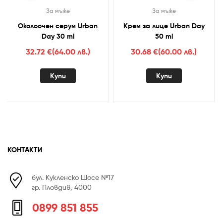
За мъже
За мъже
Околоочен серум Urban
Крем за лице Urban Day
Day 30 ml
50 ml
32.72
€
(64.00 лв.)
30.68
€
(60.00 лв.)
Купи
Купи
КОНТАКТИ
бул. Кукленско Шосе №17
гр. Пловдив, 4000
0899 851 855