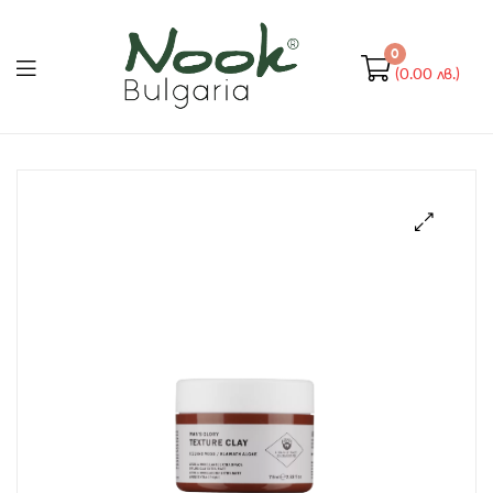
Nook
Bulgaria
0
(0.00 лв.)
Nook
Bulgaria
🔍