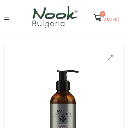
Nook
Bulgaria
0
(0.00 лв.)
Nook
Bulgaria
🔍