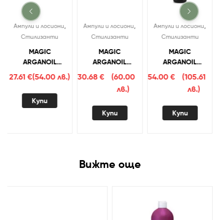
,
,
,
Ампули и лосиони
Ампули и лосиони
Ампули и лосиони
Стилизанти
Стилизанти
Стилизанти
MAGIC
MAGIC
MAGIC
ARGANOIL
ARGANOIL
ARGANOIL
)
Discipline
Absolute oil с
Discipline
27.61
€
(54.00 лв.)
30.68
€
(60.00
54.00
€
(105.61
термо мляко
арган и
мляко 150 мл.
лв.)
лв.)
150 мл.
макадамия
Купи
100 мл
Купи
Купи
Вижте още