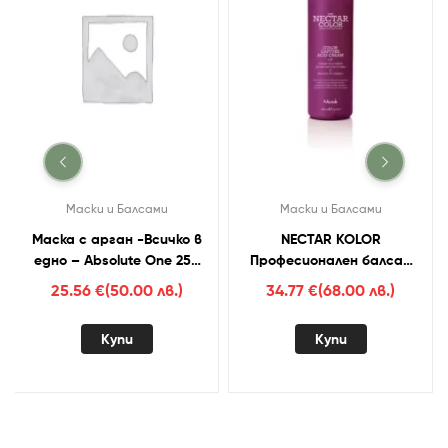
Маски и Балсами
Маски и Балсами
Маска с арган -Всичко в
NECTAR KOLOR
едно – Absolute One 250
Професионален балсам
мл.
за след боядисване 1000
25.56
€
(50.00 лв.)
34.77
€
(68.00 лв.)
мл.
Купи
Купи