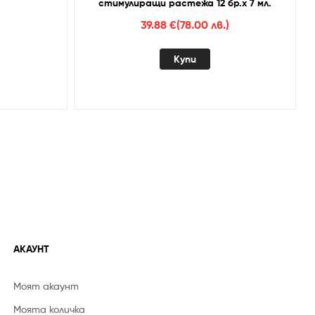
стимулиращи растежа 12 бр.х 7 мл.
39.88
€
(78.00 лв.)
Купи
АКАУНТ
Моят акаунт
Моята количка