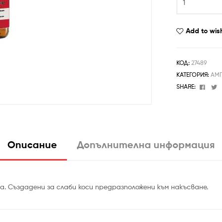
Add to wish
КОД:
27489
КАТЕГОРИЯ:
АМ
Face
T
SHARE:
Описание
Допълнителна информация
 Създадени за слаби коси предразположени към накъсване.