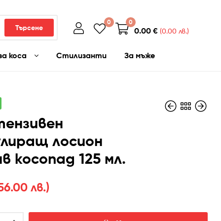
0
0
Търсене
0.00
€
(0.00 лв.)
за коса
Стилизанти
За мъже
тензивен
лиращ лосион
в косопад 125 мл.
28.63
30.68
€
€
(56.00 лв.)
(60.00
лв.)
56.00 лв.)