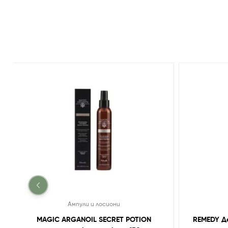
Ампули и лосиони
MAGIC ARGANOIL SECRET POTION
REMEDY Де