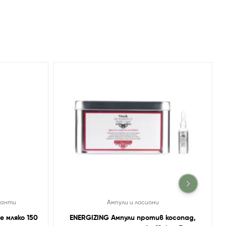
занти
Ампули и лосиони
e мляко 150
ENERGIZING Ампули против косопад,