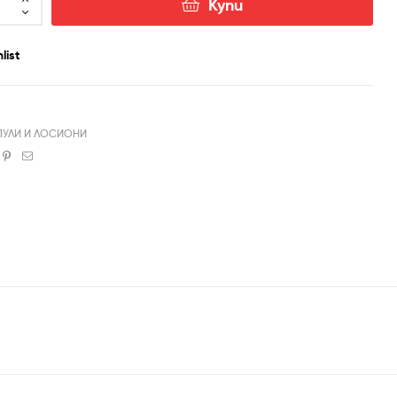
Купи
list
ПУЛИ И ЛОСИОНИ
book
witter
Pinterest
Email