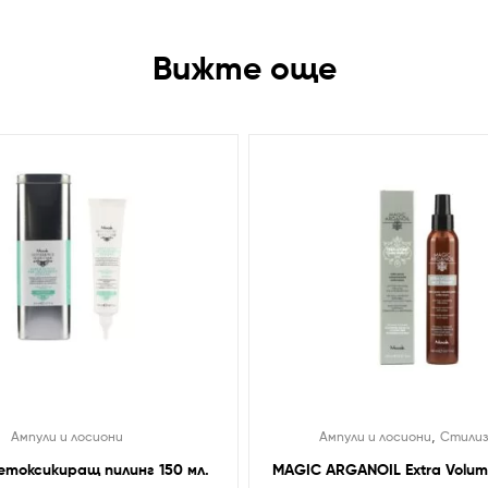
Вижте още
,
Ампули и лосиони
Ампули и лосиони
Стили
токсикиращ пилинг 150 мл.
MAGIC ARGANOIL Extra Volum