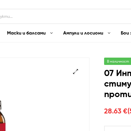
Маски и балсами
Ампули и лосиони
Бои 
В наличност
07 Ин
стиму
🔍
проти
28.63
€
(