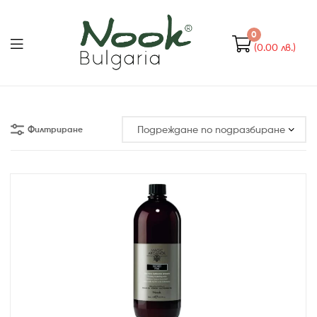
Nook
Bulgaria
0
(0.00 лв.)
Nook
Bulgaria
Филтриране