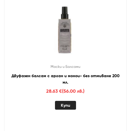
Маски и Балсами
Двуфазен балсам с арган и монои- без отмиване 200
мл.
28.63
€
(56.00 лв.)
Купи