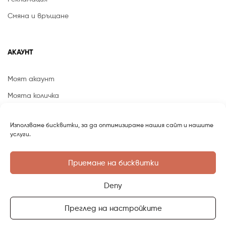
Смяна и връщане
АКАУНТ
Моят акаунт
Моята количка
Списък с желания
Използваме бисквитки, за да оптимизираме нашия сайт и нашите
Методи за плащане
услуги.
Приемане на бисквитки
Оникс Трейд 73 ООД © 2026
Nook Bulgaria
. Всички права
Deny
запазени.
Преглед на настройките
0