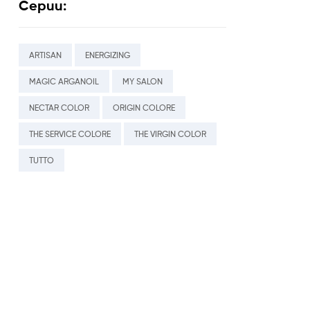
Серии:
ARTISAN
ENERGIZING
MAGIC ARGANOIL
MY SALON
NECTAR COLOR
ORIGIN COLORE
THE SERVICE COLORE
THE VIRGIN COLOR
TUTTO