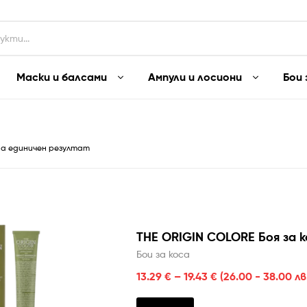
Маски и балсами
Ампули и лосиони
Бои 
на единичен резултат
THE ORIGIN COLORE Боя за к
Бои за коса
13.29
€
–
19.43
€
(26.00 - 38.00 лв