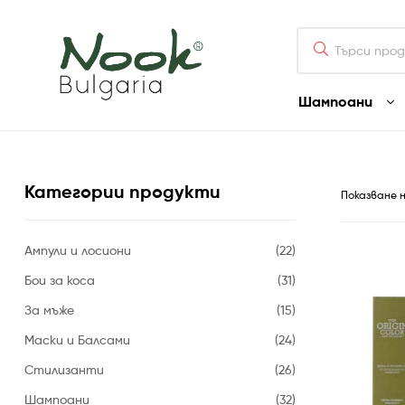
Nook
Bulgaria
Шампоани
Nook
Bulgaria
Категории продукти
Официален
Показване 
диструбутор
на
професионални
Ампули и лосиони
(22)
козметични
продукти
Бои за коса
(31)
Nook
За мъже
(15)
и
Puring
Маски и Балсами
(24)
в
България
Стилизанти
(26)
Шампоани
(32)