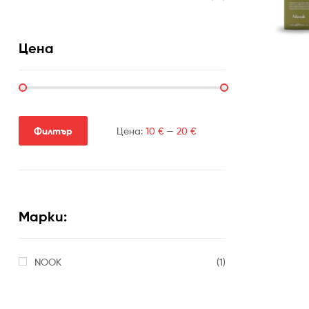
Цена
Филтър
Цена:
10 €
—
20 €
Марки:
NOOK
(1)