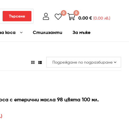
0
0
Търсене
0.00
€
(0.00 лв.)
за коса
Стилизанти
За мъже
оса с етерични масла 98 цвята 100 мл.
.)