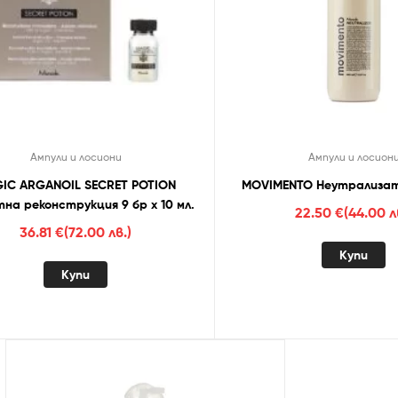
Ампули и лосиони
Ампули и лосион
IC ARGANOIL SECRET POTION
MOVIMENTO Неутрализат
на реконструкция 9 бр х 10 мл.
22.50
€
(44.00 л
36.81
€
(72.00 лв.)
Купи
Купи