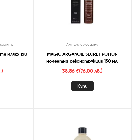
изанти
Ампули и лосиони
me мляко 150
MAGIC ARGANOIL SECRET POTION
моментна реконструкция 150 мл.
.)
38.86
€
(76.00 лв.)
Купи