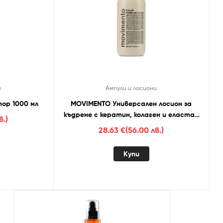
и
Ампули и лосиони
ор 1000 мл
MOVIMENTO Универсален лосион за
къдрене с кератин, колаген и еластан
в.)
500 мл
28.63
€
(56.00 лв.)
Купи