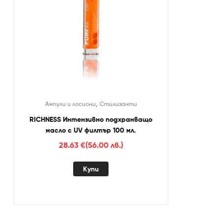
,
Ампули и лосиони
Стилизанти
RICHNESS Интензивно подхранващо
масло с UV филтър 100 мл.
28.63
€
(56.00 лв.)
Купи