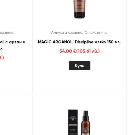
,
изанти
Ампули и лосиони
Стилизанти
il с арган и
MAGIC ARGANOIL Discipline мляко 150 мл.
мл
54.00
€
(105.61 лв.)
.)
Купи