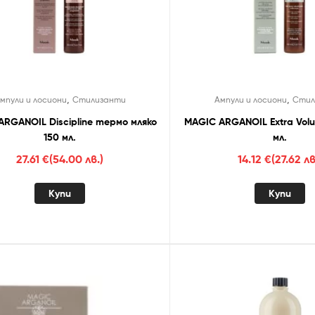
,
,
мпули и лосиони
Стилизанти
Ампули и лосиони
Стил
RGANOIL Discipline термо мляко
MAGIC ARGANOIL Extra Volu
150 мл.
мл.
27.61
€
(54.00 лв.)
14.12
€
(27.62 лв
Купи
Купи