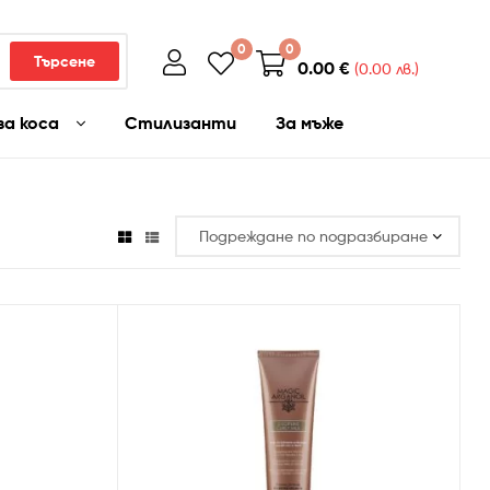
0
0
Търсене
0.00
€
(0.00 лв.)
за коса
Стилизанти
За мъже