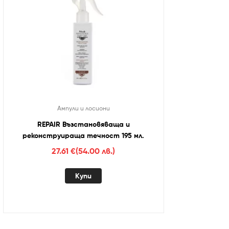
Ампули и лосиони
REPAIR Възстановяваща и
реконструираща течност 195 мл.
27.61
€
(54.00 лв.)
Купи