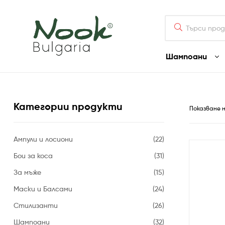
Nook
Bulgaria
Шампоани
Nook
Bulgaria
Категории продукти
Официален
Показване 
диструбутор
на
професионални
Ампули и лосиони
(22)
козметични
продукти
Бои за коса
(31)
Nook
За мъже
(15)
и
Puring
Маски и Балсами
(24)
в
България
Стилизанти
(26)
Шампоани
(32)