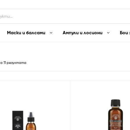
Маски и балсами
Ампули и лосиони
Бои 
на 11 резултата