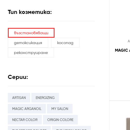
Тип козметика:
възстановяващи
А
детоксикация
косопад
MAGIC A
реконструиране
Серии:
ARTISAN
ENERGIZING
MAGIC ARGANOIL
MY SALON
NECTAR COLOR
ORIGIN COLORE