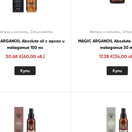
,
,
мпули и лосиони
Стилизанти
Ампули и лосиони
Стил
ARGANOIL Absolute oil с арган и
MAGIC ARGANOIL Absolute o
макадамия 100 мл
макадамия 30 
30.68
€
(60.00 лв.)
17.38
€
(34.00 лв
Купи
Купи