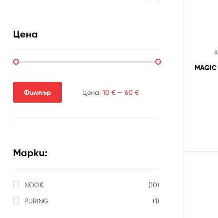
Цена
А
MAGIC 
Филтър
Цена:
10 €
—
60 €
Марки:
NOOK
(10)
PURING
(1)